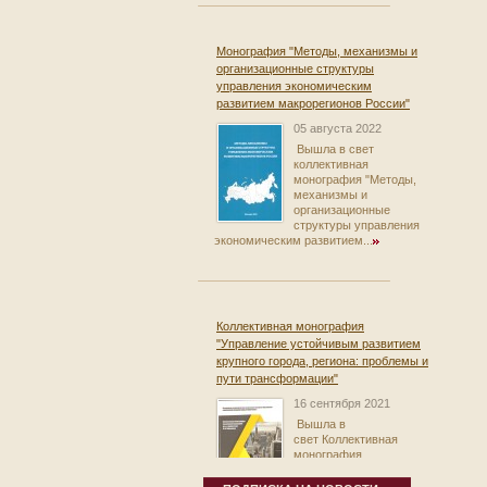
Монография "Методы, механизмы и
организационные структуры
управления экономическим
развитием макрорегионов России"
05 августа 2022
Вышла в свет
коллективная
монография "Методы,
механизмы и
организационные
структуры управления
экономическим развитием...
Коллективная монография
"Управление устойчивым развитием
крупного города, региона: проблемы и
пути трансформации"
16 сентября 2021
Вышла в
свет Коллективная
монография
"Управление
устойчивым развитием