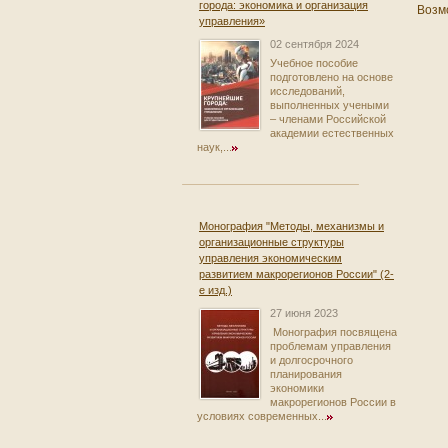
города: экономика и организация
Возм
управления»
02 сентября 2024
Учебное пособие
подготовлено на основе
исследований,
выполненных учеными
– членами Российской
академии естественных
наук,...
Монография "Методы, механизмы и
организационные структуры
управления экономическим
развитием макрорегионов России" (2-
е изд.)
27 июня 2023
Монография посвящена
проблемам управления
и долгосрочного
планирования
экономики
макрорегионов России в
условиях современных...