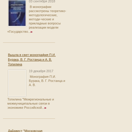
03 сентября 2018
В монографии
рассмотрены теоретико-
методологические,
методи-ческие и
прикладные вопросы
реализации модели
«Государство...
Вышла в свет монография П.И.
Бурака, В. Г. Ростанца и А. В.
Топилина
19 декабря 2017
Монография П.И.
Бурака, В. Г. Ростанца и
А. В.
Топилина "Межрегиональные и
межмуниципальные связи в
экономике Российской...
Дайджест "Московская