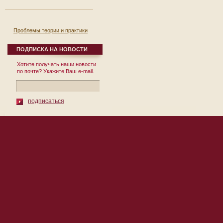
Проблемы теории и практики
реформирования региональной
экономики. Выпуск 8.
ПОДПИСКА НА НОВОСТИ
12 сентября 2007
Хотите получать наши новости
Сборник научных
по почте? Укажите Ваш e-mail.
трудов Выпуск № 8
Под общей редакцией
д.э.н., проф. П.И. Бурака
Москва 2007 УДК
подписаться
332.1 ББК ...
© 2010 Институт Региональных
119002, Москва, пер. Сивцев Враж
Экономических Исследований