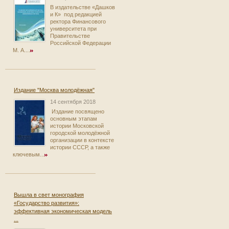
В издательстве «Дашков
и К» под редакцией
ректора Финансового
университета при
Правительстве
Российской Федерации
М. А....
Издание "Москва молодёжная"
14 сентября 2018
Издание посвящено
основным этапам
истории Московской
городской молодёжной
организации в контексте
истории СССР, а также
ключевым...
Вышла в свет монография
«Государство развития»:
эффективная экономическая модель
...