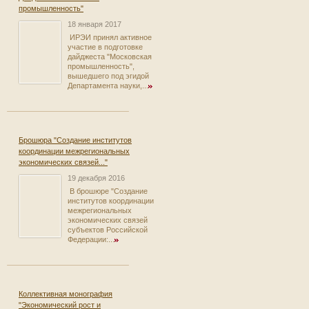
промышленность"
18 января 2017
ИРЭИ принял активное
участие в подготовке
дайджеста "Московская
промышленность",
вышедшего под эгидой
Департамента науки,...
Брошюра "Создание институтов
координации межрегиональных
экономических связей..."
19 декабря 2016
В брошюре "Создание
институтов координации
межрегиональных
экономических связей
субъектов Российской
Федерации:...
Коллективная монография
"Экономический рост и