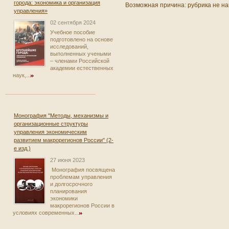
города: экономика и организация
Возможная причина: рубрика не на
управления»
02 сентября 2024
Учебное пособие
подготовлено на основе
исследований,
выполненных учеными
– членами Российской
академии естественных
наук,...
Монография "Методы, механизмы и
организационные структуры
управления экономическим
развитием макрорегионов России" (2-
е изд.)
27 июня 2023
Монография посвящена
проблемам управления
и долгосрочного
планирования
экономики
макрорегионов России в
условиях современных...