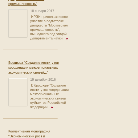
промышленность"
18 января 2017
ИРЭИ принял активное
участие в подготовке
дайджеста "Московская
промышленность",
вышедшего под эгидой
Департамента науки,...
Брошюра "Создание институтов
координации межрегиональных
экономических связей..."
19 декабря 2016
В брошюре "Создание
институтов координации
межрегиональных
экономических связей
субъектов Российской
Федерации:...
Коллективная монография
"Экономический рост и