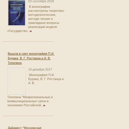
03 сентября 2018
В монографии
рассмотрены теоретико-
методологические,
методи-ческие и
прикладные вопросы
реализации модели
«Государство...
Вышла в свет монография П.И.
Бурака, В. Г. Ростанца и А. В.
Топилина
19 декабря 2017
Монография П.И.
Бурака, В. Г. Ростанца и
А. В.
Топилина "Межрегиональные и
межмуниципальные связи в
экономике Российской...
Дайджест "Московская