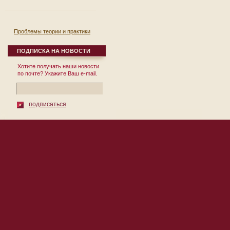
Проблемы теории и практики
реформирования региональной
экономики. Выпуск 8.
ПОДПИСКА НА НОВОСТИ
12 сентября 2007
Хотите получать наши новости
Сборник научных
по почте? Укажите Ваш e-mail.
трудов Выпуск № 8
Под общей редакцией
д.э.н., проф. П.И. Бурака
Москва 2007 УДК
подписаться
332.1 ББК ...
© 2010 Институт Региональных
119002, Москва, пер. Сивцев Враж
Экономических Исследований