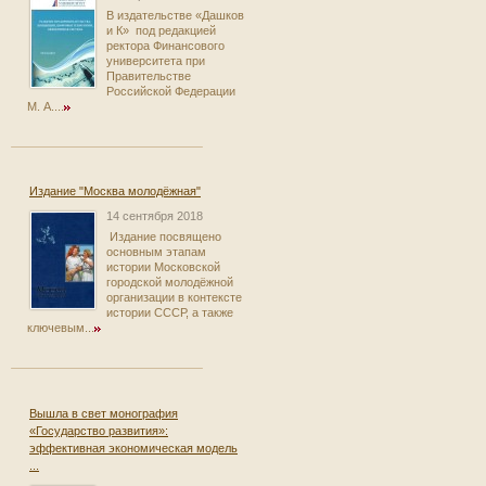
В издательстве «Дашков
и К» под редакцией
ректора Финансового
университета при
Правительстве
Российской Федерации
М. А....
Издание "Москва молодёжная"
14 сентября 2018
Издание посвящено
основным этапам
истории Московской
городской молодёжной
организации в контексте
истории СССР, а также
ключевым...
Вышла в свет монография
«Государство развития»:
эффективная экономическая модель
...