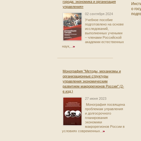
города: экономика и организация
Инст
управления»
о го
подго
02 сентября 2024
Учебное пособие
подготовлено на основе
исследований,
выполненных учеными
– членами Российской
академии естественных
наук,...
Монография "Методы, механизмы и
организационные структуры
управления экономическим
развитием макрорегионов России" (2-
е изд.)
27 июня 2023
Монография посвящена
проблемам управления
и долгосрочного
планирования
экономики
макрорегионов России в
условиях современных...