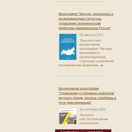
Монография "Методы, механизмы и
организационные структуры
управления экономическим
развитием макрорегионов России"
05 августа 2022
Вышла в свет
коллективная
монография "Методы,
механизмы и
организационные
структуры управления
экономическим развитием...
Коллективная монография
"Управление устойчивым развитием
крупного города, региона: проблемы и
пути трансформации"
16 сентября 2021
Вышла в
свет Коллективная
монография
"Управление
устойчивым развитием