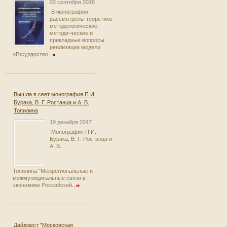
03 сентября 2018
В монографии
рассмотрены теоретико-
методологические,
методи-ческие и
прикладные вопросы
реализации модели
«Государство...
Вышла в свет монография П.И.
Бурака, В. Г. Ростанца и А. В.
Топилина
19 декабря 2017
Монография П.И.
Бурака, В. Г. Ростанца и
А. В.
Топилина "Межрегиональные и
межмуниципальные связи в
экономике Российской...
Дайджест "Московская