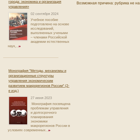
города: экономика и организация
Возможная причина: рубрика не на
управления»
02 сентября 2024
Учебное пособие
подготовлено на основе
исследований,
выполненных учеными
– членами Российской
академии естественных
наук,...
Монография "Методы, механизмы и
организационные структуры
управления экономическим
развитием макрорегионов России" (2-
е изд.)
27 июня 2023
Монография посвящена
проблемам управления
и долгосрочного
планирования
экономики
макрорегионов России в
условиях современных...