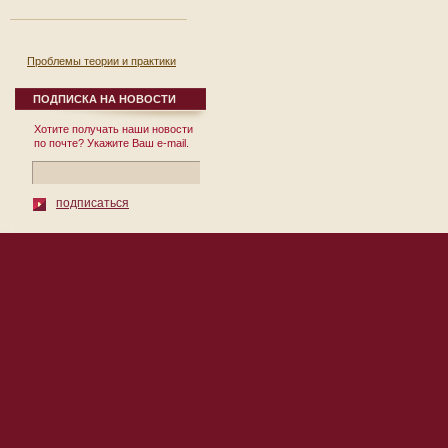
Проблемы теории и практики
реформирования региональной
экономики. Выпуск 8.
ПОДПИСКА НА НОВОСТИ
12 сентября 2007
Хотите получать наши новости
Сборник научных
по почте? Укажите Ваш e-mail.
трудов Выпуск № 8
Под общей редакцией
д.э.н., проф. П.И. Бурака
Москва 2007 УДК
подписаться
332.1 ББК ...
© 2010 Институт Региональных
119002, Москва, пер. Сивцев Враж
Экономических Исследований