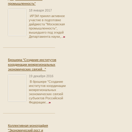
промышленность"
18 января 2017
ИРЭИ принял активное
участие в подготовке
дайджеста "Московская
промышленность",
вышедшего под эгидой
Департамента науки,...
Брошюра "Создание институтов
координации межрегиональных
экономических связей..."
19 декабря 2016
В брошюре "Создание
институтов координации
межрегиональных
экономических связей
субъектов Российской
Федерации:...
Коллективная монография
"Экономический рост и