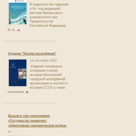
В издательстве «Дашков
и К» под редакцией
ректора Финансового
университета при
Правительстве
Российской Федерации
М. А....
Издание "Москва молодёжная"
14 сентября 2018
Издание посвящено
основным этапам
истории Московской
городской молодёжной
организации в контексте
истории СССР, а также
ключевым...
Вышла в свет монография
«Государство развития»:
эффективная экономическая модель
...