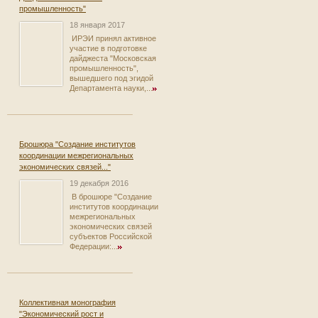
промышленность"
18 января 2017
ИРЭИ принял активное
участие в подготовке
дайджеста "Московская
промышленность",
вышедшего под эгидой
Департамента науки,...
Брошюра "Создание институтов
координации межрегиональных
экономических связей..."
19 декабря 2016
В брошюре "Создание
институтов координации
межрегиональных
экономических связей
субъектов Российской
Федерации:...
Коллективная монография
"Экономический рост и