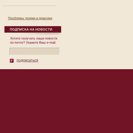
Проблемы теории и практики
реформирования региональной
экономики. Выпуск 8.
ПОДПИСКА НА НОВОСТИ
12 сентября 2007
Хотите получать наши новости
Сборник научных
по почте? Укажите Ваш e-mail.
трудов Выпуск № 8
Под общей редакцией
д.э.н., проф. П.И. Бурака
Москва 2007 УДК
подписаться
332.1 ББК ...
© 2010 Институт Региональных
119002, Москва, пер. Сивцев Враж
Экономических Исследований