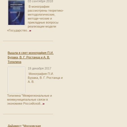
03 сентября 2018
В монографии
рассмотрены теоретико-
методологические,
методи-ческие и
прикладные вопросы
реализации модели
«Государство...
Вышла в свет монография П.И.
Бурака, В. Г. Ростанца и А. В.
Топилина
19 декабря 2017
Монография П.И.
Бурака, В. Г. Ростанца и
А. В.
Топилина "Межрегиональные и
межмуниципальные связи в
экономике Российской...
Дайджест "Московская