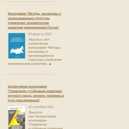
Монография "Методы, механизмы и
организационные структуры
управления экономическим
развитием макрорегионов России"
05 августа 2022
Вышла в свет
коллективная
монография "Методы,
механизмы и
организационные
структуры управления
экономическим развитием...
Коллективная монография
"Управление устойчивым развитием
крупного города, региона: проблемы и
пути трансформации"
16 сентября 2021
Вышла в
свет Коллективная
монография
"Управление
устойчивым развитием