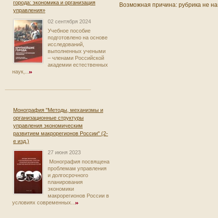
города: экономика и организация
Возможная причина: рубрика не на
управления»
02 сентября 2024
Учебное пособие
подготовлено на основе
исследований,
выполненных учеными
– членами Российской
академии естественных
наук,...
Монография "Методы, механизмы и
организационные структуры
управления экономическим
развитием макрорегионов России" (2-
е изд.)
27 июня 2023
Монография посвящена
проблемам управления
и долгосрочного
планирования
экономики
макрорегионов России в
условиях современных...