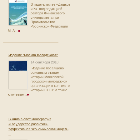
В издательстве «Дашков
и К» под редакцией
ректора Финансового
университета при
Правительстве
Российской Федерации
М. А....
Издание "Москва молодёжная"
14 сентября 2018
Издание посвящено
основным этапам
истории Московской
городской молодёжной
организации в контексте
истории СССР, а также
ключевым...
Вышла в свет монография
«Государство развития»:
эффективная экономическая модель
...